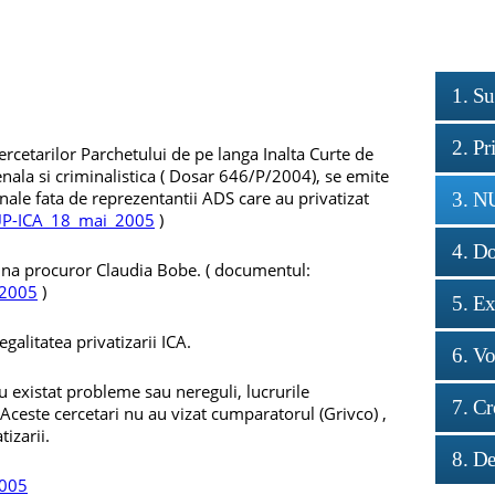
1. S
2. Pr
rcetarilor Parchetului de pe langa Inalta Curte de
penala si criminalistica ( Dosar 646/P/2004), se emite
nale fata de reprezentantii ADS care au privatizat
3. N
UP-ICA_18_mai_2005
)
4. Do
na procuror Claudia Bobe. ( documentul:
_2005
)
5. Ex
egalitatea privatizarii ICA.
6. Vo
u existat probleme sau nereguli, lucrurile
7. C
Aceste cercetari nu au vizat cumparatorul (Grivco) ,
tizarii.
8. De
005