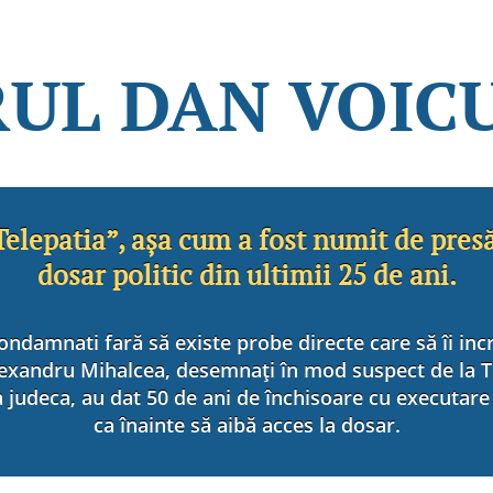
UL DAN VOIC
elepatia”, aşa cum a fost numit de presă
dosar politic din ultimii 25 de ani.
ndamnati fară să existe probe directe care să îi inc
exandru Mihalcea, desemnaţi în mod suspect de la Tr
 judeca, au dat 50 de ani de închisoare cu executare
ca înainte să aibă acces la dosar.